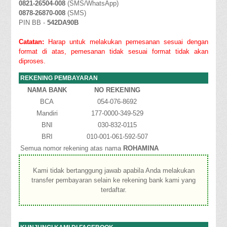
0821-26504-008
(SMS/WhatsApp)
0878-26870-008
(SMS)
PIN BB -
542DA90B
Catatan:
Harap untuk melakukan pemesanan sesuai dengan
format di atas, pemesanan tidak sesuai format tidak akan
diproses.
REKENING PEMBAYARAN
NAMA BANK
NO REKENING
BCA
054-076-8692
Mandiri
177-0000-349-529
BNI
030-832-0115
BRI
010-001-061-592-507
Semua nomor rekening atas nama
ROHAMINA
Kami tidak bertanggung jawab apabila Anda melakukan
transfer pembayaran selain ke rekening bank kami yang
terdaftar.