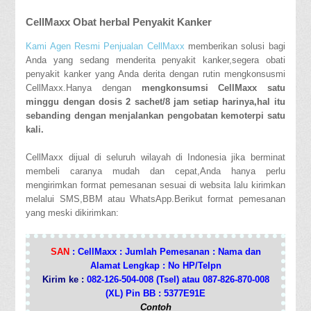
CellMaxx Obat herbal Penyakit Kanker
Kami Agen Resmi Penjualan CellMaxx
memberikan solusi bagi
Anda yang sedang menderita penyakit kanker,segera obati
penyakit kanker yang Anda derita dengan rutin mengkonsusmi
CellMaxx.Hanya dengan
mengkonsumsi CellMaxx satu
minggu dengan dosis 2 sachet/8 jam setiap harinya,hal itu
sebanding dengan menjalankan pengobatan kemoterpi satu
kali.
CellMaxx dijual di seluruh wilayah di Indonesia jika berminat
membeli caranya mudah dan cepat,Anda hanya perlu
mengirimkan format pemesanan sesuai di websita lalu kirimkan
melalui SMS,BBM atau WhatsApp.Berikut format pemesanan
yang meski dikirimkan:
SAN
: CellMaxx : Jumlah Pemesanan : Nama dan
Alamat Lengkap : No HP/Telpn
Kirim ke :
082-126-504-008 (Tsel) atau 087-826-870-008
(XL) Pin BB : 5377E91E
Contoh