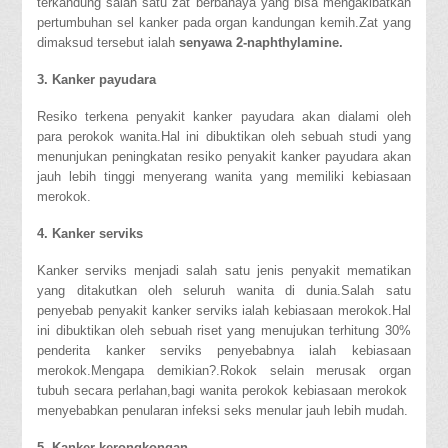
terkandung salah satu zat berbahaya yang bisa mengakibatkan
pertumbuhan sel kanker pada organ kandungan kemih.Zat yang
dimaksud tersebut ialah
senyawa 2-naphthylamine.
3. Kanker payudara
Resiko terkena penyakit kanker payudara akan dialami oleh
para perokok wanita.Hal ini dibuktikan oleh sebuah studi yang
menunjukan peningkatan resiko penyakit kanker payudara akan
jauh lebih tinggi menyerang wanita yang memiliki kebiasaan
merokok.
4. Kanker serviks
Kanker serviks menjadi salah satu jenis penyakit mematikan
yang ditakutkan oleh seluruh wanita di dunia.Salah satu
penyebab penyakit kanker serviks ialah kebiasaan merokok.Hal
ini dibuktikan oleh sebuah riset yang menujukan terhitung 30%
penderita kanker serviks penyebabnya ialah kebiasaan
merokok.Mengapa demikian?.Rokok selain merusak organ
tubuh secara perlahan,bagi wanita perokok kebiasaan merokok
menyebabkan penularan infeksi seks menular jauh lebih mudah.
5. Kanker kerongkongan